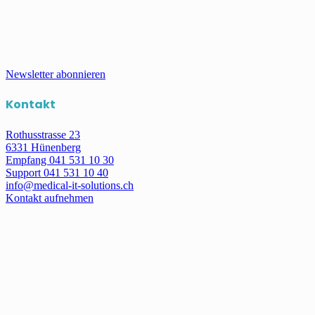
Arztpraxen und medizinische Zentren. Unser Leistungsspektrum
umfasst zudem Support und Monitoring, Data Mining sowie
Entwicklungsdienstleistungen – von Schnittstellen bis zu
individuellen Erweiterungen.
Newsletter abonnieren
Kontakt
Rothusstrasse 23
6331 Hünenberg
Empfang 041 531 10 30
Support 041 531 10 40
info@medical-it-solutions.ch
Kontakt aufnehmen