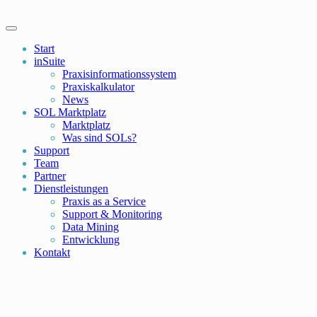
Start
inSuite
Praxisinformationssystem
Praxiskalkulator
News
SOL Marktplatz
Marktplatz
Was sind SOLs?
Support
Team
Partner
Dienstleistungen
Praxis as a Service
Support & Monitoring
Data Mining
Entwicklung
Kontakt