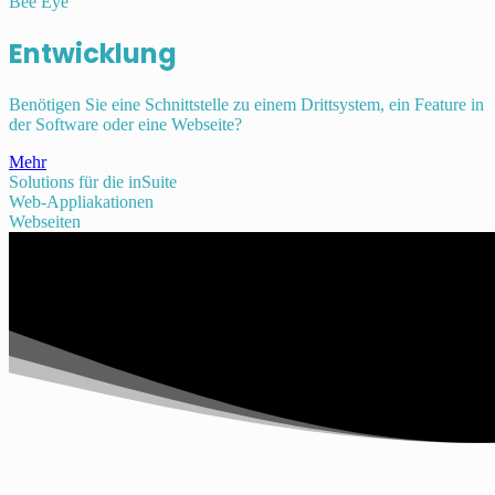
Bee Eye
Entwicklung
Benötigen Sie eine Schnittstelle zu einem Drittsystem, ein Feature in
der Software oder eine Webseite?
Mehr
Solutions für die inSuite
Web-Appliakationen
Webseiten
Die Medical IT Solutions AG ist Anbieter der Software inSuite für